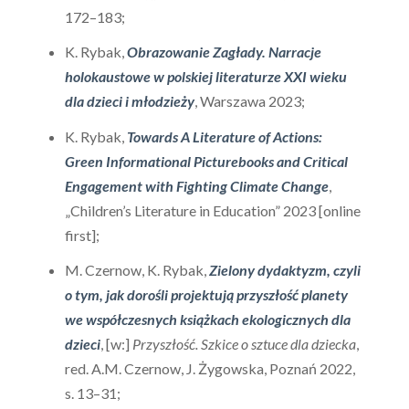
172–183;
K. Rybak,
Obrazowanie Zagłady. Narracje
holokaustowe w polskiej literaturze XXI wieku
dla dzieci i młodzieży
, Warszawa 2023;
K. Rybak,
Towards A Literature of Actions:
Green Informational Picturebooks and Critical
Engagement with Fighting Climate Change
,
„Children’s Literature in Education” 2023 [online
first];
M. Czernow, K. Rybak,
Zielony dydaktyzm, czyli
o tym, jak dorośli projektują przyszłość planety
we współczesnych książkach ekologicznych dla
dzieci
, [w:]
Przyszłość. Szkice o sztuce dla dziecka
,
red. A.M. Czernow, J. Żygowska, Poznań 2022,
s. 13–31;