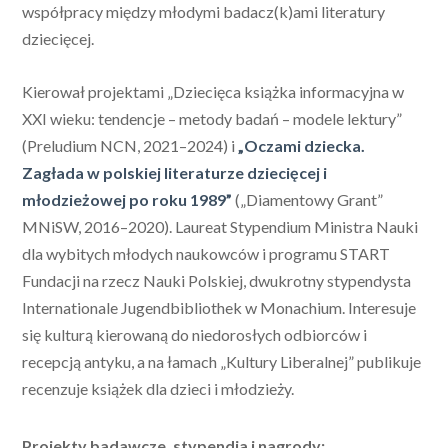
współpracy między młodymi badacz(k)ami literatury
dziecięcej.
Kierował projektami „Dziecięca książka informacyjna w
XXI wieku: tendencje – metody badań – modele lektury”
(Preludium NCN, 2021–2024) i
„Oczami dziecka.
Zagłada w polskiej literaturze dziecięcej i
młodzieżowej po roku 1989”
(„Diamentowy Grant”
MNiSW, 2016–2020). Laureat Stypendium Ministra Nauki
dla wybitych młodych naukowców i programu START
Fundacji na rzecz Nauki Polskiej, dwukrotny stypendysta
Internationale Jugendbibliothek w Monachium. Interesuje
się kulturą kierowaną do niedorosłych odbiorców i
recepcją antyku, a na łamach „Kultury Liberalnej” publikuje
recenzuje książek dla dzieci i młodzieży.
Projekty badawcze, stypendia i nagrody: