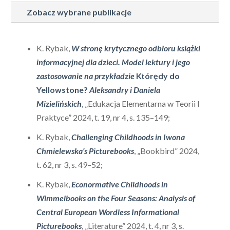
Zobacz wybrane publikacje
K. Rybak,
W stronę krytycznego odbioru książki
informacyjnej dla dzieci. Model lektury i jego
zastosowanie na przykładzie
Którędy do
Yellowstone?
Aleksandry i Daniela
Mizielińskich
, „Edukacja Elementarna w Teorii I
Praktyce” 2024, t. 19, nr 4, s. 135–149;
K. Rybak,
Challenging Childhoods in Iwona
Chmielewska’s Picturebooks
, „Bookbird” 2024,
t. 62, nr 3, s. 49–52;
K. Rybak,
Econormative Childhoods in
Wimmelbooks on the Four Seasons: Analysis of
Central European Wordless Informational
Picturebooks
, „Literature” 2024, t. 4, nr 3, s.