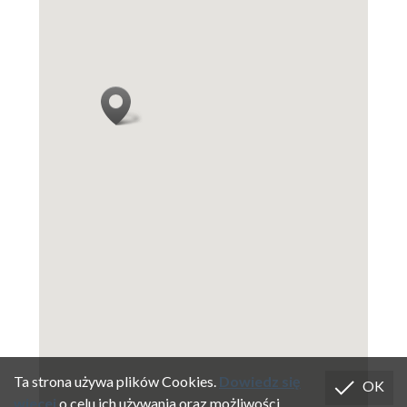
Ta strona używa plików Cookies.
Dowiedz się
OK
wiecej
o celu ich używania oraz możliwości