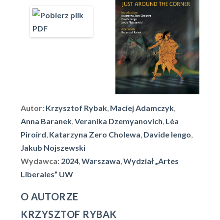
Autor:
Krzysztof Rybak
,
Maciej Adamczyk
,
Anna Baranek
,
Veranika Dzemyanovich
,
Lèa
Piroird
,
Katarzyna Zero Cholewa
,
Davide Iengo
,
Jakub Nojszewski
Wydawca:
2024
,
Warszawa
,
Wydział „Artes
Liberales” UW
O AUTORZE
KRZYSZTOF RYBAK