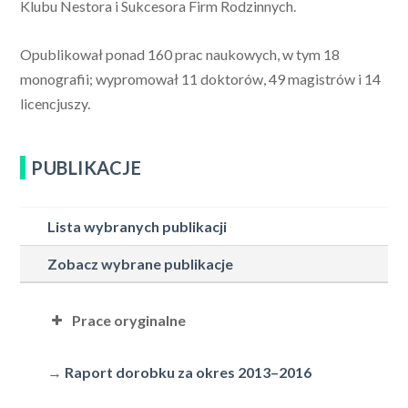
Klubu Nestora i Sukcesora Firm Rodzinnych.
Opublikował ponad 160 prac naukowych, w tym 18
monografii; wypromował 11 doktorów, 49 magistrów i 14
licencjuszy.
PUBLIKACJE
Lista wybranych publikacji
Zobacz wybrane publikacje
Prace oryginalne
Bóg w Chrystusie. Historiozbawcze znaczenie
→
Raport dorobku za okres 2013–2016
Bożego imienia «Ja Jestem»,