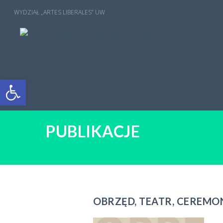
Open toolbar
START
REKRUTACJA
WYDZIAŁ
STUDI
PUBLIKACJE
OBRZĘD, TEATR, CEREM