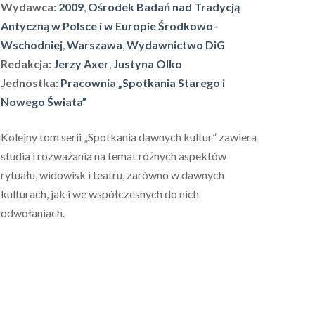
Wydawca:
2009
,
Ośrodek Badań nad Tradycją
Antyczną w Polsce i w Europie Środkowo-
Wschodniej
,
Warszawa
,
Wydawnictwo DiG
Redakcja:
Jerzy Axer
,
Justyna Olko
Jednostka:
Pracownia „Spotkania Starego i
Nowego Świata”
Kolejny tom serii „Spotkania dawnych kultur” zawiera
studia i rozważania na temat różnych aspektów
rytuału, widowisk i teatru, zarówno w dawnych
kulturach, jak i we współczesnych do nich
odwołaniach.