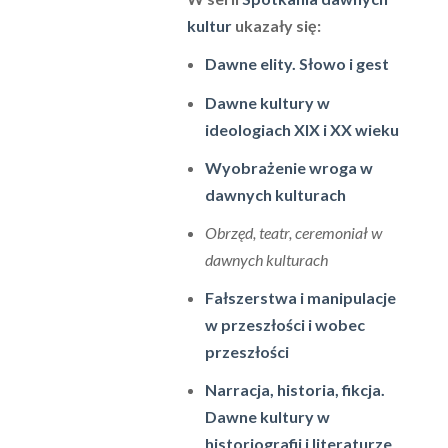
kultur
ukazały się:
Dawne elity. Słowo i gest
Dawne kultury w
ideologiach XIX i XX wieku
Wyobrażenie wroga w
dawnych kulturach
Obrzęd, teatr, ceremoniał w
dawnych kulturach
Fałszerstwa i manipulacje
w przeszłości i wobec
przeszłości
Narracja, historia, fikcja.
Dawne kultury w
historiografii i literaturze