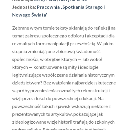
Jednostka:
Pracownia „Spotkania Starego i
Nowego Świata”
Zebrane w tym tomie teksty skłaniają do refleksji na
temat zakresu społecznego odbioru i akceptacji dla
rozmaitych form manipulacji przeszłością. W jakim
stopniu zmieniają one zbiorową świadomość
społeczności, w obrębie których — lub wokół
których — konstruowane są mity i ideologie
legitymizujące współczesne działania historycznym
dziedzictwem? Bez wątpienia najbardziej skuteczne
są próby przeniesienia rozmaitych rekonstrukcji i
wizji przeszłości do powszechnej edukacji. Na
powszechność takich zjawisk wskazują niektóre z
prezentowanych tu artykułów, pokazujące jak
zideologizowane wizje historii trafiają do szkolnych
podręczników. Równie groźne może być jednak