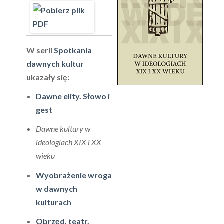
W serii
Spotkania
dawnych kultur
ukazały się:
Dawne elity. Słowo i
gest
Dawne kultury w
ideologiach XIX i XX
wieku
Wyobrażenie wroga
w dawnych
kulturach
Obrzęd, teatr,