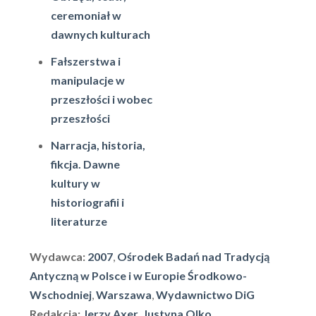
ceremoniał w
dawnych kulturach
Fałszerstwa i
manipulacje w
przeszłości i wobec
przeszłości
Narracja, historia,
fikcja. Dawne
kultury w
historiografii i
literaturze
Wydawca:
2007
,
Ośrodek Badań nad Tradycją
Antyczną w Polsce i w Europie Środkowo-
Wschodniej
,
Warszawa
,
Wydawnictwo DiG
Redakcja:
Jerzy Axer
,
Justyna Olko