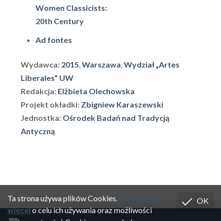
Women Classicists:
20th Century
Ad fontes
Wydawca:
2015
,
Warszawa
,
Wydział „Artes
Liberales” UW
Redakcja:
Elżbieta Olechowska
Projekt okładki:
Zbigniew Karaszewski
Jednostka:
Ośrodek Badań nad Tradycją
Antyczną
Ta strona używa plików Cookies.
Dowiedz się
OK
wiecej
o celu ich używania oraz możliwości