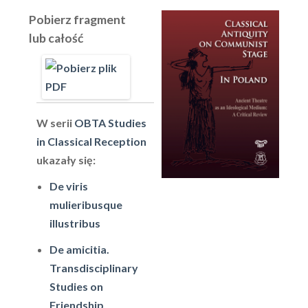
Pobierz fragment
lub całość
W serii
OBTA Studies
in Classical Reception
ukazały się:
De viris
mulieribusque
illustribus
De amicitia.
Transdisciplinary
Studies on
Friendship