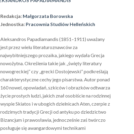
LEKSANDROS PAPADIAMANDIS
Redakcja:
Małgorzata Borowska
Jednostka:
Pracownia Studiów Helleńskich
Aleksandros Papadiamandis (1851–1911) uważany
jest przez wielu literaturoznawców za
najwybitniejszego prozaika, jakiego wydała Grecja
nowożytna. Określenia takie jak „święty literatury
nowogreckiej” czy „grecki Dostojewski” podkreślają
charakterystyczne cechy jego pisarstwa. Autor ponad
160 nowel, opowiadań, szkiców i obrazków odtwarza
życie prostych ludzi, jakich znał osobiście na rodzinnej
wyspie Skiatos i w ubogich dzielnicach Aten, czerpie z
rodzimych tradycji Grecji od antyku po dziedzictwo
Bizancjum i prawosławia, jednocześnie zaś twórczo
posługuje się awangardowymi technikami