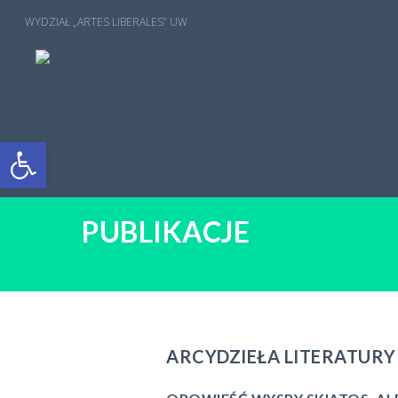
Open toolbar
START
REKRUTACJA
WYDZIAŁ
STUDI
PUBLIKACJE
ARCYDZIEŁA LITERATURY