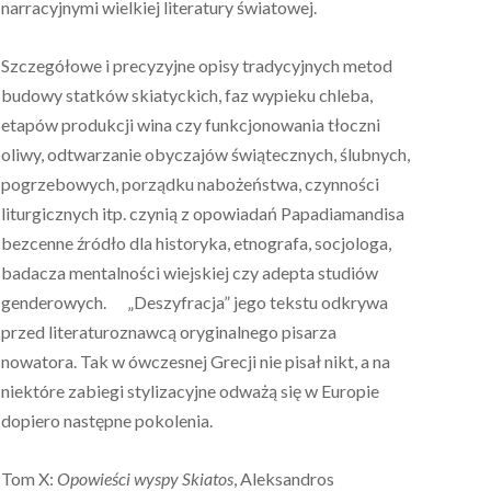
narracyjnymi wielkiej literatury światowej.
Szczegółowe i precyzyjne opisy tradycyjnych metod
budowy statków skiatyckich, faz wypieku chleba,
etapów produkcji wina czy funkcjonowania tłoczni
oliwy, odtwarzanie obyczajów świątecznych, ślubnych,
pogrzebowych, porządku nabożeństwa, czynności
liturgicznych itp. czynią z opowiadań Papadiamandisa
bezcenne źródło dla historyka, etnografa, socjologa,
badacza mentalności wiejskiej czy adepta studiów
genderowych. „Deszyfracja” jego tekstu odkrywa
przed literaturoznawcą oryginalnego pisarza
nowatora. Tak w ówczesnej Grecji nie pisał nikt, a na
niektóre zabiegi stylizacyjne odważą się w Europie
dopiero następne pokolenia.
Tom X:
Opowieści wyspy Skiatos
, Aleksandros