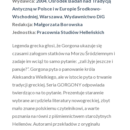
Wydawca:
2004
,
Ośrodek Badań nad Tradycją
Antyczną w Polsce i w Europie Środkowo-
Wschodniej
,
Warszawa
,
Wydawnictwo DiG
Redakcja:
Małgorzata Borowska
Jednostka:
Pracownia Studiów Helleńskich
Legenda grecka głosi, że Gorgona ukazuje się
czasami załogom statków na Morzu Śródziemnym i
zadaje im wciąż to samo pytanie: „zali żyje jeszcze i
panuje?”. Gorgona pyta o panowanie króla
Aleksandra Wielkiego, ale w istocie pyta o trwanie
tradycji greckiej. Seria GORGONY odpowiada
twierdząco na to pytanie. Prezentuje starannie
wybrane arcydzieła literatury nowogreckiej, zbyt
mało znane polskiemu czytelnikowi, a warte
poznania na równi z piśmiennictwem starożytnych
Hellenów. Autorami przekładów z oryginału