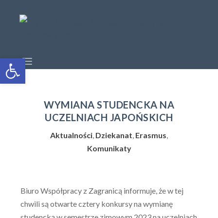
Open toolbar
WYMIANA STUDENCKA NA
UCZELNIACH JAPOŃSKICH
Aktualności
,
Dziekanat
,
Erasmus
,
Komunikaty
Biuro Współpracy z Zagranicą informuje, że w tej
chwili są otwarte
cztery konkursy na wymianę
studencką w semestrze zimowym 2023 na uczelniach