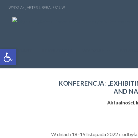
Open toolbar
START
REKRUTACJA
WYDZIAŁ
STUDI
KONFERENCJA: „EXHIBIT
AND NA
Aktualności
,
W dniach 18–19 listopada 2022 r. odbyła