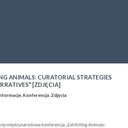
A
PUBLIKACJE
CONSILIUM
AKTUALNOŚCI
ING ANIMALS: CURATORIAL STRATEGIES
RRATIVES” [ZDJĘCIA]
Informacje
,
Konferencja
,
Zdjęcia
 się międzynarodowa konferencja „Exhibiting Animals: