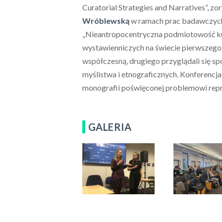
Curatorial Strategies and Narratives”, z
Wróblewską
w ramach prac badawczych 
„Nieantropocentryczna podmiotowość kul
wystawienniczych na świecie pierwszego 
współczesną, drugiego przyglądali się sp
myślistwa i etnograficznych. Konferenc
monografii poświęconej problemowi repr
GALERIA