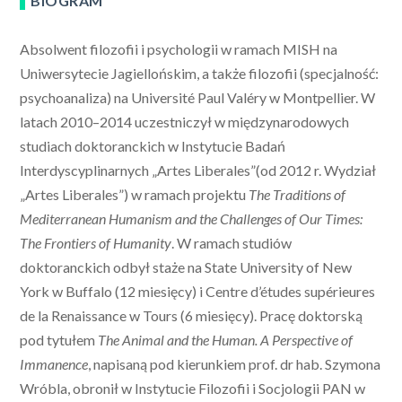
BIOGRAM
Absolwent filozofii i psychologii w ramach MISH na
Uniwersytecie Jagiellońskim, a także filozofii (specjalność:
psychoanaliza) na Université Paul Valéry w Montpellier. W
latach 2010–2014 uczestniczył w międzynarodowych
studiach doktoranckich w Instytucie Badań
Interdyscyplinarnych „Artes Liberales”(od 2012 r. Wydział
„Artes Liberales”) w ramach projektu
The Traditions of
Mediterranean Humanism and the Challenges of Our Times:
The Frontiers of Humanity
. W ramach studiów
doktoranckich odbył staże na State University of New
York w Buffalo (12 miesięcy) i Centre d’études supérieures
de la Renaissance w Tours (6 miesięcy). Pracę doktorską
pod tytułem
The Animal and the Human. A Perspective of
Immanence
, napisaną pod kierunkiem prof. dr hab. Szymona
Wróbla, obronił w Instytucie Filozofii i Socjologii PAN w