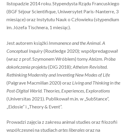
listopadzie 2014 roku. Stypendysta Rządu Francuskiego
(BGF Séjour Scientifique, Uniwersytet Paris-Nanterre, 3
miesiące) oraz Instytutu Nauk o Człowieku (stypendium
im. Józefa Tischnera, 1 miesiąc).
Jest autorem książki
Immanence and the Animal. A
Conceptual Inquiry
(Routledge 2020); współpredagował
(wraz z prof. Szymonem Wróblem) tomy
Ateizm. Próba
dokończenia projektu
(DiG 2018);
Atheism Revisited.
Rethinking Modernity and Inventing New Modes of Life
(Palgrave Macmillan 2020) oraz
Living and Thinking in the
Post-Digital World. Theories, Experiences, Explorations
(Universitas 2021). Publikował m.in. w „SubStance”,
„Eidosie” i „Theory & Event”.
Prowadzi zajęcia z zakresu animal studies oraz filozofii
współczesnej na studiach
artes
liberales
oraz na