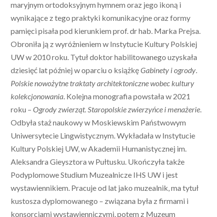
maryjnym ortodoksyjnym hymnem oraz jego ikoną i
wynikające z tego praktyki komunikacyjne oraz formy
pamięci pisała pod kierunkiem prof. dr hab. Marka Prejsa.
Obroniła ją z wyróżnieniem w Instytucie Kultury Polskiej
UW w 2010 roku. Tytuł doktor habilitowanego uzyskała
dziesięć lat później w oparciu o książkę
Gabinety i ogrody
.
Polskie nowożytne traktaty architektoniczne wobec kultury
kolekcjonowania
. Kolejna monografia powstała w 2021
roku –
Ogrody zwierząt. Staropolskie zwierzyńce i menażerie
.
Odbyła staż naukowy w Moskiewskim Państwowym
Uniwersytecie Lingwistycznym. Wykładała w Instytucie
Kultury Polskiej UW, w Akademii Humanistycznej im.
Aleksandra Gieysztora w Pułtusku. Ukończyła także
Podyplomowe Studium Muzealnicze IHS UW i jest
wystawiennikiem. Pracuje od lat jako muzealnik, ma tytuł
kustosza dyplomowanego – związana była z firmami i
konsorcjami wystawienniczymi, potem z Muzeum