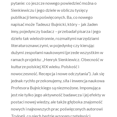
pytanie: co jeszcze nowego powiedzieć można o
Sienkiewiczu i jego dziele w obliczu tysięcy
publikacji temu poświęconych. Ba, co nowego
napisać może Tadeusz Bujnicki, który – jak żaden
inny, pojedynczy badacz – przebadał pisarza i jego
dzieło tak wielostronnie, rozmaitymi narzędziami
literaturoznawczymi, w pojedynkę czy kierując
dużymi zespołami naukowymi (przede wszystkim w
ramach projektu: „Henryk Sienkiewicz. Obecność w
kulturze polskiej XIX wieku. Polskość i
nowoczesność. Recepcja i nowe odczytania”). Jak się
jednak rychło przekonujemy, siła i inwencja naukowa
Profesora Bujnickiego są niezmożone. Imponująca
jest nie tylko jego aktywność badawcza i jej efekty w
postaci nowej wiedzy, ale także głęboka znajomość
nowych i najnowszych prac poświęconych autorowi
Trylogii, co niech będzie wzorem rzetelności