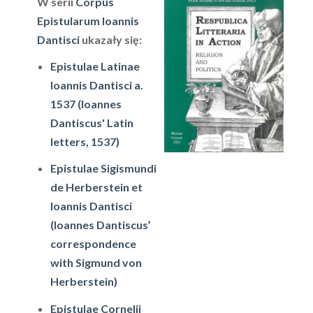
W serii
Corpus
Epistularum Ioannis
Dantisci
ukazały się:
Epistulae Latinae
Ioannis Dantisci a.
1537 (Ioannes
Dantiscus' Latin
letters, 1537)
Epistulae Sigismundi
de Herberstein et
Ioannis Dantisci
(Ioannes Dantiscus’
correspondence
with Sigmund von
Herberstein)
Epistulae Cornelii