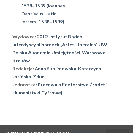
1538–1539 (Ioannes
Dantiscus' Latin
letters, 1538–1539)
Wydawca:
2012
,
Instytut Badań
Interdyscyplinarnych „Artes Liberales” UW
,
Polska Akademia Umiejętności
,
Warszawa–
Kraków
Redakcja:
Anna Skolimowska
,
Katarzyna
Jasińska-Zdun
Jednostka:
Pracownia Edytorstwa Źródeł i
Humanistyki Cyfrowej
Ta strona używa plików Cookies.
Dowiedz się