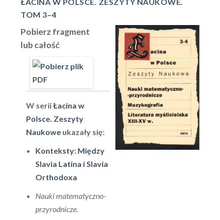
ŁACINA W POLSCE. ZESZYTY NAUKOWE.
TOM 3–4
Pobierz fragment
lub całość
W serii
Łacina w
Polsce. Zeszyty
Naukowe
ukazały się:
Konteksty: Między
Slavia Latina i Slavia
Orthodoxa
Nauki matematyczno-
przyrodnicze.