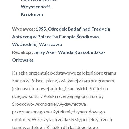
Weyssenhoff-
Brożkowa
Wydawca:
1995
,
Ośrodek Badań nad Tradycją
Antyczną w Polsce i w Europie Środkowo-
Wschodniej
,
Warszawa
Redakcja:
Jerzy Axer
,
Wanda Kossobudzka-
Orłowska
Książka prezentuje podstawowe założenia programu
Łacina w Polsce i plany, związanej z tym programem,
jedenastotomowej antologii łacińskich źródeł do
dziejów kultury Polski i szerzej regionu Europy
Środkowo-wschodniej, wydawnictwa
przeznaczonego na użytek międzynarodowego
odbiorcy. W zeszytach znalazły się projekty trzech
tomów antologii. Książka dla każdego kogo