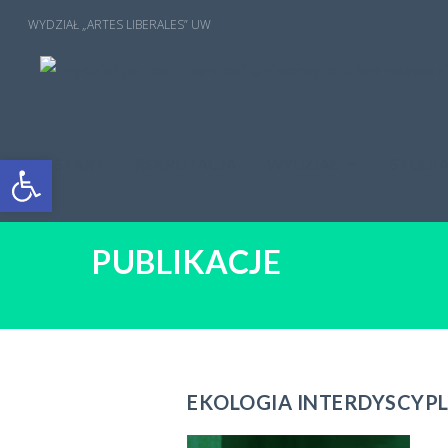
Open toolbar
START
REKRUTACJA
WYDZIAŁ
STUDI
PUBLIKACJE
EKOLOGIA INTERDYSCYP