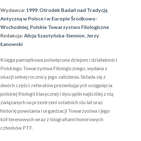
Wydawca:
1999
,
Ośrodek Badań nad Tradycją
Antyczną w Polsce i w Europie Środkowo-
Wschodniej
,
Polskie Towarzystwo Filologiczne
Redakcja:
Alicja Szastyńska-Siemion
,
Jerzy
Łanowski
Księga pamiątkowa poświęcona dziejom i działalności
Polskiego Towarzystwa Filologicznego, wydana z
okazji setnej rocznicy jego założenia. Składa się z
dwóch części: referatów prezentujących osiągnięcia
polskiej filologii klasycznej i dyscyplin najściślej z nią
związanych na przestrzeni ostatnich stu lat oraz
historię powstania i organizacji Towarzystwa i jego
kół terenowych wraz z biografiami honorowych
członków PTF.