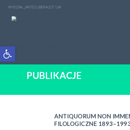
Open toolbar
START
REKRUTACJA
WYDZIAŁ
STUDI
PUBLIKACJE
ANTIQUORUM NON IMME
FILOLOGICZNE 1893–199