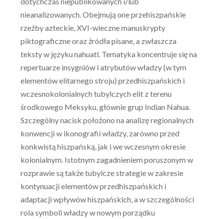
dotychczas niepublikowanych i/lub
nieanalizowanych. Obejmują one przehiszpańskie
rzeźby azteckie, XVI-wieczne manuskrypty
piktograficzne oraz źródła pisane, a zwłaszcza
teksty w języku nahuatl. Tematyka koncentruje się na
repertuarze insygniów i atrybutów władzy (w tym
elementów elitarnego stroju) przedhiszpańskich i
wczesnokolonialnych tubylczych elit z terenu
środkowego Meksyku, głównie grup Indian Nahua.
Szczególny nacisk położono na analizę regionalnych
konwencji w ikonografii władzy, zarówno przed
konkwistą hiszpańską, jak i we wczesnym okresie
kolonialnym. Istotnym zagadnieniem poruszonym w
rozprawie są także tubylcze strategie w zakresie
kontynuacji elementów przedhiszpańskich i
adaptacji wpływów hiszpańskich, a w szczególności
rola symboli władzy w nowym porządku